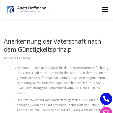
Zum
Inhalt
Menü
springen
STARTSEITE
KANZLEI
FAMILIENRECHT
Anerkennung der Vaterschaft nach
dem Günstigkeitsprinzip
ERBRECHT
Amtliche Leitsätze:
Die von Art. 20 Satz 2 EGBGB für das Kind eröffnete Anfechtung
der Vaterschaft nach dem Recht des Staates, in dem es seinen
gewöhnlichen Aufenthalt hat, umfasst auch den sogenannten
scheidungsakzessorischen Statuswechsel nach § 1599 Abs. 2
BGB (Fortführung von Senatsurteil vom 23.11.2011 – XII ZR
78/11).
Der Statuswechsel kann auch dann gemäß § 1599 Abs. 2 BGB
erfolgen, wenn das Kind erst nach Rechtskraft der Scheidung
geboren wurde und nach der auf die (Erst-)Feststellung der