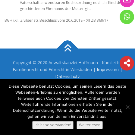
Vaterschaft anwendbaren Rechtsordnung noch als Kind des
geschiedenen Ehemanns der Mutter gilt.
BGH (XII. Zivilsenat), Beschluss vom 20.6.2018 – XII ZB 369/17
Copyright © 2020 Anwaltskanzlei Hoffmann - Kanzlei für
Familienrecht und Erbrecht in Wiesbaden |
Impressum
|
Datenschutz
Diese Webseite benutzt Cookies, um seinen Lesern das beste
Webseiten-Erlebnis zu ermöglichen. Außerdem werden
teilweise auch Cookies von Diensten Dritter gesetzt.
Weiterführende Informationen erhalten Sie in der
Datenschutzerklärung. Wenn du die Website weiter nutzt,
gehen wir von deinem Einverständnis aus.
Ich habe verstanden!
Weiterlesen