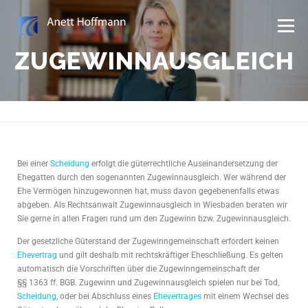
Menü
ZUGEWINNAUSGLEICH
STARTSEITE
KANZLEI
FAMILIENRECHT
ERBRECHT
Bei einer
Scheidung
erfolgt die güterrechtliche Auseinandersetzung der
Ehegatten durch den sogenannten Zugewinnausgleich. Wer während der
Ehe Vermögen hinzugewonnen hat, muss davon gegebenenfalls etwas
abgeben. Als Rechtsanwalt Zugewinnausgleich in Wiesbaden beraten wir
Sie gerne in allen Fragen rund um den Zugewinn bzw. Zugewinnausgleich.
Der gesetzliche Güterstand der Zugewinngemeinschaft erfordert keinen
Ehevertrag
und gilt deshalb mit rechtskräftiger Eheschließung. Es gelten
automatisch die Vorschriften über die Zugewinngemeinschaft der
§§ 1363 ff. BGB. Zugewinn und Zugewinnausgleich spielen nur bei Tod,
Scheidung
, oder bei Abschluss eines
Ehevertrages
mit einem Wechsel des