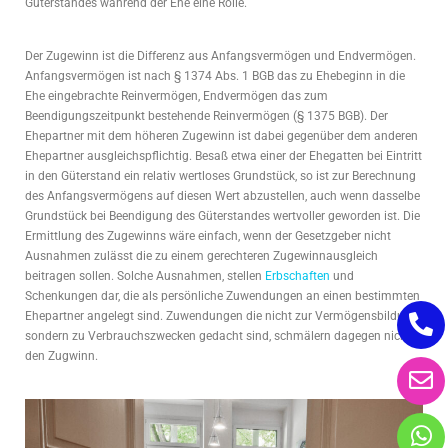
Güterstandes während der Ehe eine Rolle.
Der Zugewinn ist die Differenz aus Anfangsvermögen und Endvermögen.
Anfangsvermögen ist nach § 1374 Abs. 1 BGB das zu Ehebeginn in die
Ehe eingebrachte Reinvermögen, Endvermögen das zum
Beendigungszeitpunkt bestehende Reinvermögen (§ 1375 BGB). Der
Ehepartner mit dem höheren Zugewinn ist dabei gegenüber dem anderen
Ehepartner ausgleichspflichtig. Besaß etwa einer der Ehegatten bei Eintritt
in den Güterstand ein relativ wertloses Grundstück, so ist zur Berechnung
des Anfangsvermögens auf diesen Wert abzustellen, auch wenn dasselbe
Grundstück bei Beendigung des Güterstandes wertvoller geworden ist. Die
Ermittlung des Zugewinns wäre einfach, wenn der Gesetzgeber nicht
Ausnahmen zulässt die zu einem gerechteren Zugewinnausgleich
beitragen sollen. Solche Ausnahmen, stellen
Erbschaften
und
Schenkungen dar, die als persönliche Zuwendungen an einen bestimmten
Ehepartner angelegt sind. Zuwendungen die nicht zur Vermögensbildung,
sondern zu Verbrauchszwecken gedacht sind, schmälern dagegen nicht
den Zugwinn.