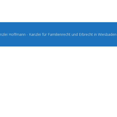
zlei Hoffmann - Kanzlei für Familienrecht und Erbrecht in Wiesbade