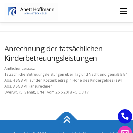
Zum
Inhalt
Menü
springen
STARTSEITE
KANZLEI
FAMILIENRECHT
Anrechnung der tatsächlichen
Kinderbetreuungsleistungen
ERBRECHT
Amtlicher Leitsatz:
Tatsächliche Betreuungsleistungen über Tag und Nacht sind gemäß § 94
Abs. 4 SGB VIII auf den Kostenbeitrag in Höhe des Kindergeldes (§94
Abs. 3 SGB VIII) anzurechnen.
BVerwG (5. Senat), Urteil vom 26.6.2018 – 5 C 3.17