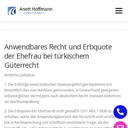
Zum
Inhalt
Menü
springen
STARTSEITE
KANZLEI
FAMILIENRECHT
Anwendbares Recht und Erbquote
der Ehefrau bei türkischem
ERBRECHT
Güterrecht
Amtliche Leitsätze:
1. Die Erbfolge eines türkischen Staatsangehörigen bestimmt sich
hinsichtlich des zum Nachlass gehörenden, in Deutschland gelegenen
unbeweglichen Vermögens nach deutschem Recht. Insoweit kommt es
zur Nachlassspaltung.
2. Die Erbquote der Ehefrau ist nicht gemäß § 1371 Abs. 1 BGB zu
erhöhen, wenn der Anwendungsbereich der Vorschrift nicht eröffnet ist.
Die in Rechtsprechung und Schrifttum umstrittene Frage, ob die