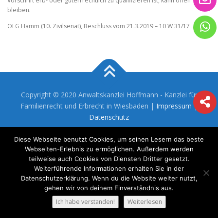
Vorschrift erb- oder güterrrechtlich zu qualifizieren ist, kann offen
bleiben.
OLG Hamm (10. Zivilsenat), Beschluss vom 21.3.2019 – 10 W 31/17
Copyright © 2020 Anwaltskanzlei Hoffmann - Kanzlei für
Familienrecht und Erbrecht in Wiesbaden |
Impressum
|
Datenschutz
Diese Webseite benutzt Cookies, um seinen Lesern das beste
Webseiten-Erlebnis zu ermöglichen. Außerdem werden
teilweise auch Cookies von Diensten Dritter gesetzt.
Weiterführende Informationen erhalten Sie in der
Datenschutzerklärung. Wenn du die Website weiter nutzt,
gehen wir von deinem Einverständnis aus.
Ich habe verstanden!
Weiterlesen