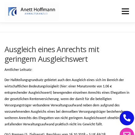
Zum
Inhalt
Menü
springen
STARTSEITE
KANZLEI
FAMILIENRECHT
Ausgleich eines Anrechts mit
geringem Ausgleichswert
ERBRECHT
Amtlicher Leitsatz:
Der Halbteilungsgrundsatz gebietet auch den Ausgleich eines sich im Bereich der
wirtschaftlichen Bedeutungslosigkeit (hier: einer Monatsrente von 1,06 €
entsprechender Ausgleichswert) bewegenden einzelnen Anrechts eines Ehegatten in
der gesetzlichen Rentenversicherung, wenn der damit für die beteiligten
Versorgungsträger verbundene Verwaltungsaufwand neben dem aufgrund des
vorzunehmenden Ausgleichs eines bei demselben Versorgungsträger bestehenden
weiteren Anrechts des Ehegatten von nicht geringem Ausgleichswert ohnehin
anfallenden Verwaltungsaufwand praktisch nicht ins Gewicht fällt.
OLG Bremen (5. Zivilsenat), Beschluss vom 16.10.2018 – 5 UF 69/18