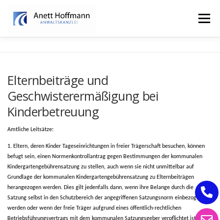
Zum
Inhalt
Menü
springen
STARTSEITE
KANZLEI
FAMILIENRECHT
Elternbeiträge und
Geschwisterermäßigung bei
ERBRECHT
Kinderbetreuung
Amtliche Leitsätze:
1. Eltern, deren Kinder Tageseinrichtungen in freier Trägerschaft besuchen, können
befugt sein, einen Normenkontrollantrag gegen Bestimmungen der kommunalen
Kindergartengebührensatzung zu stellen, auch wenn sie nicht unmittelbar auf
Grundlage der kommunalen Kindergartengebührensatzung zu Elternbeiträgen
herangezogen werden. Dies gilt jedenfalls dann, wenn ihre Belange durch die
Satzung selbst in den Schutzbereich der angegriffenen Satzungsnorm einbezogen
werden oder wenn der freie Träger aufgrund eines öffentlich-rechtlichen
Betriebsführungsvertrags mit dem kommunalen Satzungsgeber verpflichtet ist, seine