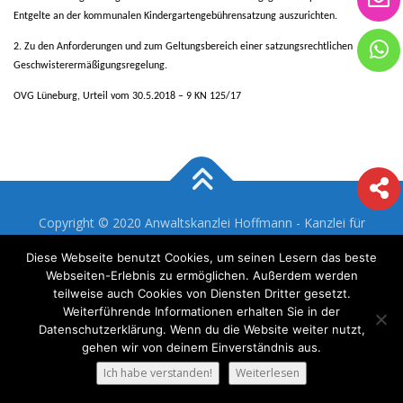
Entgelte an der kommunalen Kindergartengebührensatzung auszurichten.
2. Zu den Anforderungen und zum Geltungsbereich einer satzungsrechtlichen
Geschwisterermäßigungsregelung.
OVG Lüneburg, Urteil vom 30.5.2018 – 9 KN 125/17
Copyright © 2020 Anwaltskanzlei Hoffmann - Kanzlei für
Familienrecht und Erbrecht in Wiesbaden |
Impressum
|
Diese Webseite benutzt Cookies, um seinen Lesern das beste
Datenschutz
Webseiten-Erlebnis zu ermöglichen. Außerdem werden
teilweise auch Cookies von Diensten Dritter gesetzt.
Weiterführende Informationen erhalten Sie in der
Datenschutzerklärung. Wenn du die Website weiter nutzt,
gehen wir von deinem Einverständnis aus.
Ich habe verstanden!
Weiterlesen