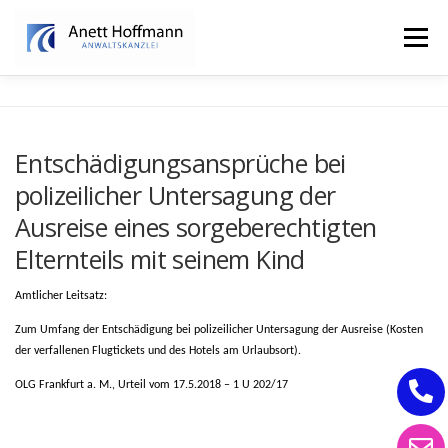
Zum
Inhalt
Menü
springen
STARTSEITE
KANZLEI
FAMILIENRECHT
Entschädigungsansprüche bei
polizeilicher Untersagung der
ERBRECHT
Ausreise eines sorgeberechtigten
Elternteils mit seinem Kind
Amtlicher Leitsatz:
Zum Umfang der Entschädigung bei polizeilicher Untersagung der Ausreise (Kosten
der verfallenen Flugtickets und des Hotels am Urlaubsort).
OLG Frankfurt a. M., Urteil vom 17.5.2018 – 1 U 202/17