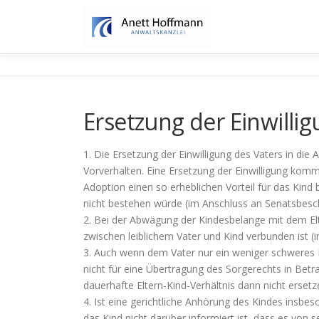
Zum
Inhalt
springen
Ersetzung der Einwillig
1. Die Ersetzung der Einwilligung des Vaters in di
Vorverhalten. Eine Ersetzung der Einwilligung komm
Adoption einen so erheblichen Vorteil für das Kind
nicht bestehen würde (im Anschluss an Senatsbes
2. Bei der Abwägung der Kindesbelange mit dem Elt
zwischen leiblichem Vater und Kind verbunden ist
3. Auch wenn dem Vater nur ein weniger schweres F
nicht für eine Übertragung des Sorgerechts in Bet
dauerhafte Eltern-Kind-Verhältnis dann nicht ersetz
4. Ist eine gerichtliche Anhörung des Kindes insbes
das Kind nicht darüber informiert ist, dass es von