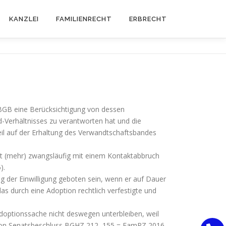
KANZLEI
FAMILIENRECHT
ERBRECHT
3 BGB eine Berücksichtigung von dessen
d-Verhältnisses zu verantworten hat und die
teil auf der Erhaltung des Verwandtschaftsbandes
cht (mehr) zwangsläufig mit einem Kontaktabbruch
).
 der Einwilligung geboten sein, wenn er auf Dauer
s durch eine Adoption rechtlich verfestigte und
 Adoptionssache nicht deswegen unterbleiben, weil
ung von Senatsbeschluss BGHZ 212, 155 = FamRZ 2016,