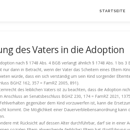
STARTSEITE
ung des Vaters in die Adoption
e Adoption nach § 1748 Abs. 4 BGB verlangt ähnlich § 1748 Abs. 1 bis 
t nur dann in Betracht, wenn der Vater das Scheitern eines Eltern-Kin
 bieten würde, dass ein sich verständig um sein Kind sorgender Eltern
chluss BGHZ 162, 357 = FamRZ 2005, 891).
ernrecht des leiblichen Vaters ist zu beachten, dass die Adoption ni
 (im Anschluss an Senatsbeschluss BGHZ 230, 174 = FamRZ 2021, 1375
ehlverhalten gegenüber dem Kind vorzuwerfen ist, kann die Ersetzung
racht kommt. Die Möglichkeit einer Dauerverbleibensanordnung kann da
en.
ondere mit Rücksicht auf dessen Alter durchführbar, darf sie in einer
 seinen sozialen Eltern abweichende (leibliche) Eltern hat (Fortführ