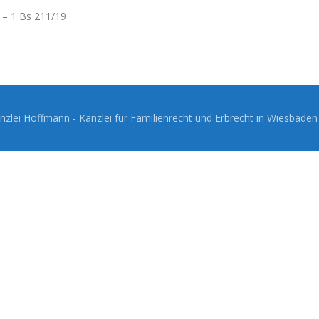
 – 1 Bs 211/19
zlei Hoffmann - Kanzlei für Familienrecht und Erbrecht in Wiesbade