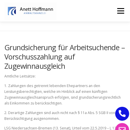
Zum
Inhalt
Menü
springen
STARTSEITE
KANZLEI
FAMILIENRECHT
Grundsicherung für Arbeitsuchende –
Vorschusszahlung auf
ERBRECHT
Zugewinnausgleich
Amtliche Leitsätze:
1. Zahlungen des getrennt lebenden Ehepartners an den
Leistungsberechtigten, welche im Hinblick auf einen künftigen
Zugewinnausgleichsanspruch erfolgen, sind grundsicherungsrechtlich
als Einkommen zu berücksichtigen.
2. Derartige Zahlungen sind auch nicht nach § 11a Abs. 5 SGB II von der
Berücksichtigung ausgenommen.
LSG Niedersachsen-Bremen (13. Senat), Urteil vom 22.5.2019 – L 13 AS