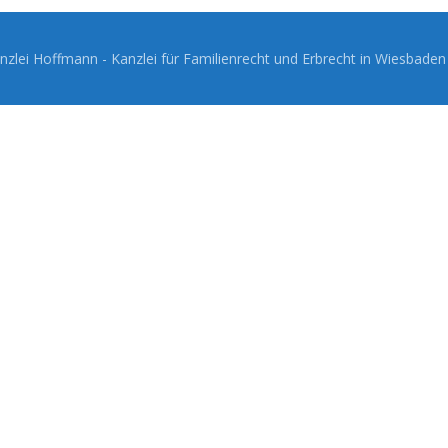
zlei Hoffmann - Kanzlei für Familienrecht und Erbrecht in Wiesbade