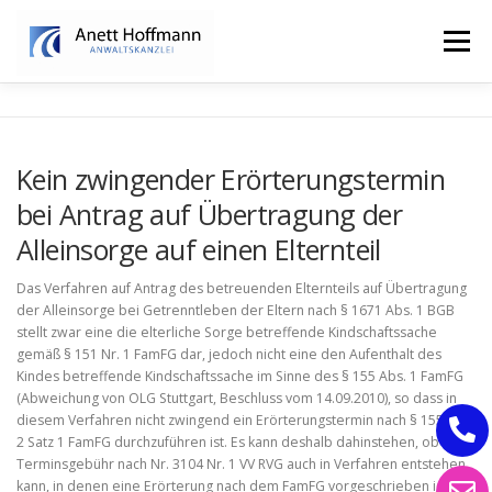
Zum
Inhalt
Menü
springen
STARTSEITE
KANZLEI
FAMILIENRECHT
Kein zwingender Erörterungstermin
bei Antrag auf Übertragung der
ERBRECHT
Alleinsorge auf einen Elternteil
Das Verfahren auf Antrag des betreuenden Elternteils auf Übertragung
der Alleinsorge bei Getrenntleben der Eltern nach § 1671 Abs. 1 BGB
stellt zwar eine die elterliche Sorge betreffende Kindschaftssache
gemäß § 151 Nr. 1 FamFG dar, jedoch nicht eine den Aufenthalt des
Kindes betreffende Kindschaftssache im Sinne des § 155 Abs. 1 FamFG
(Abweichung von OLG Stuttgart, Beschluss vom 14.09.2010), so dass in
diesem Verfahren nicht zwingend ein Erörterungstermin nach § 155 Abs.
2 Satz 1 FamFG durchzuführen ist. Es kann deshalb dahinstehen, ob eine
Terminsgebühr nach Nr. 3104 Nr. 1 VV RVG auch in Verfahren entstehen
kann, in denen eine Erörterung nach dem FamFG vorgeschrieben ist.