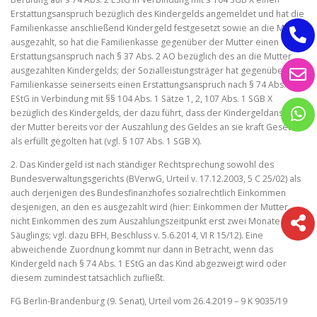
Erstattungsanspruch bezüglich des Kindergelds angemeldet und hat die
Familienkasse anschließend Kindergeld festgesetzt sowie an die Mutter
ausgezahlt, so hat die Familienkasse gegenüber der Mutter einen
Erstattungsanspruch nach § 37 Abs. 2 AO bezüglich des an die Mutter
ausgezahlten Kindergelds; der Sozialleistungsträger hat gegenüber der
Familienkasse seinerseits einen Erstattungsanspruch nach § 74 Abs. 2
EStG in Verbindung mit §§ 104 Abs. 1 Sätze 1, 2, 107 Abs. 1 SGB X
bezüglich des Kindergelds, der dazu führt, dass der Kindergeldanspruch
der Mutter bereits vor der Auszahlung des Geldes an sie kraft Gesetzes
als erfüllt gegolten hat (vgl. § 107 Abs. 1 SGB X).
2. Das Kindergeld ist nach ständiger Rechtsprechung sowohl des
Bundesverwaltungsgerichts (BVerwG, Urteil v. 17.12.2003, 5 C 25/02) als
auch derjenigen des Bundesfinanzhofes sozialrechtlich Einkommen
desjenigen, an den es ausgezahlt wird (hier: Einkommen der Mutter,
nicht Einkommen des zum Auszahlungszeitpunkt erst zwei Monate alten
Säuglings; vgl. dazu BFH, Beschluss v. 5.6.2014, VI R 15/12). Eine
abweichende Zuordnung kommt nur dann in Betracht, wenn das
Kindergeld nach § 74 Abs. 1 EStG an das Kind abgezweigt wird oder
diesem zumindest tatsächlich zufließt.
FG Berlin-Brandenburg (9. Senat), Urteil vom 26.4.2019 – 9 K 9035/19