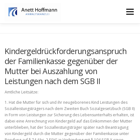
Zum
Inhalt
Menü
springen
STARTSEITE
KANZLEI
FAMILIENRECHT
Kindergeldrückforderungsanspruch
der Familienkasse gegenüber der
ERBRECHT
Mutter bei Auszahlung von
Leistungen nach dem SGB II
Amtliche Leitsätze:
1. Hat die Mutter für sich und ihr neugeborenes Kind Leistungen des
Sozialleistungsträgers nach dem Zweiten Buch Sozialgesetzbuch (SGB II)
in Form von Leistungen zur Sicherung des Lebensunterhalts erhalten, ist
dabei eine Anrechnung von Kindergeld auf das Einkommen der Mutter
unterblieben, hat der Sozialleistungsträger später nach Beantragung
von Kindergeld durch die Mutter gegenüber der Familienkasse unter
Berufung auf § 74 Abs. 2 EStG in Verbindung mit § 104 SGB X einen