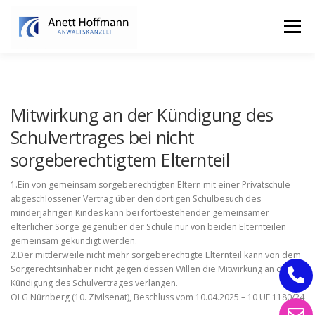
Zum
Inhalt
Menü
springen
STARTSEITE
KANZLEI
FAMILIENRECHT
Mitwirkung an der Kündigung des
Schulvertrages bei nicht
ERBRECHT
sorgeberechtigtem Elternteil
1.Ein von gemeinsam sorgeberechtigten Eltern mit einer Privatschule
abgeschlossener Vertrag über den dortigen Schulbesuch des
minderjährigen Kindes kann bei fortbestehender gemeinsamer
elterlicher Sorge gegenüber der Schule nur von beiden Elternteilen
gemeinsam gekündigt werden.
2.Der mittlerweile nicht mehr sorgeberechtigte Elternteil kann von dem
Sorgerechtsinhaber nicht gegen dessen Willen die Mitwirkung an der
Kündigung des Schulvertrages verlangen.
OLG Nürnberg (10. Zivilsenat), Beschluss vom 10.04.2025 – 10 UF 1180/24