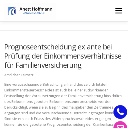
Zum
Inhalt
Menü
springen
STARTSEITE
KANZLEI
FAMILIENRECHT
Prognoseentscheidung ex ante bei
Prüfung der Einkommensverhältnisse
ERBRECHT
für Familienversicherung
Amtlicher Leitsatz:
Eine vorausschauende Betrachtung anhand des zeitlich letzten
Einkommensteuerbescheides ist auch bei einer rückwirkenden
Feststellung der Voraussetzungen der Familienversicherung hinsichtlich
des Einkommens geboten. Einkommensteuerbescheide werden
berücksichtigt, wenn sie zu Beginn des maßgebenden Zeitraumes
ergangen sind und die vorausschauende Betrachtung tragen können.
Sind sie erst nach Erlass des Widerspruchsbescheides ergangen,
können sie die gebotene Prognoseentscheidung der Krankenkasse