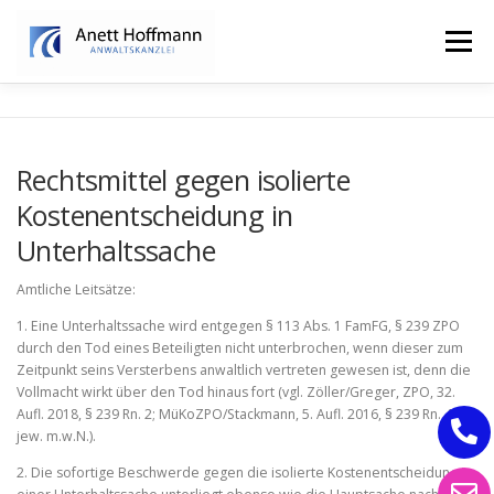
Zum
Inhalt
Menü
springen
STARTSEITE
KANZLEI
FAMILIENRECHT
Rechtsmittel gegen isolierte
Kostenentscheidung in
ERBRECHT
Unterhaltssache
Amtliche Leitsätze:
1. Eine Unterhaltssache wird entgegen § 113 Abs. 1 FamFG, § 239 ZPO
durch den Tod eines Beteiligten nicht unterbrochen, wenn dieser zum
Zeitpunkt seins Versterbens anwaltlich vertreten gewesen ist, denn die
Vollmacht wirkt über den Tod hinaus fort (vgl. Zöller/Greger, ZPO, 32.
Aufl. 2018, § 239 Rn. 2; MüKoZPO/Stackmann, 5. Aufl. 2016, § 239 Rn. 4,
jew. m.w.N.).
2. Die sofortige Beschwerde gegen die isolierte Kostenentscheidung in