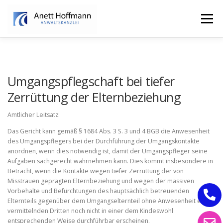
Zum
Inhalt
Menü
springen
STARTSEITE
KANZLEI
FAMILIENRECHT
Umgangspflegschaft bei tiefer
Zerrüttung der Elternbeziehung
ERBRECHT
Amtlicher Leitsatz:
Das Gericht kann gemäß § 1684 Abs. 3 S. 3 und 4 BGB die Anwesenheit
des Umgangspflegers bei der Durchführung der Umgangskontakte
anordnen, wenn dies notwendig ist, damit der Umgangspfleger seine
Aufgaben sachgerecht wahrnehmen kann. Dies kommt insbesondere in
Betracht, wenn die Kontakte wegen tiefer Zerrüttung der von
Misstrauen geprägten Elternbeziehung und wegen der massiven
Vorbehalte und Befürchtungen des hauptsächlich betreuenden
Elternteils gegenüber dem Umgangselternteil ohne Anwesenheit eines
vermittelnden Dritten noch nicht in einer dem Kindeswohl
entsprechenden Weise durchführbar erscheinen.