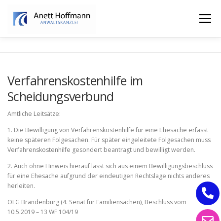
Zum
Inhalt
Menü
springen
STARTSEITE
KANZLEI
FAMILIENRECHT
Verfahrenskostenhilfe im
Scheidungsverbund
ERBRECHT
Amtliche Leitsätze:
1. Die Bewilligung von Verfahrenskostenhilfe für eine Ehesache erfasst
keine späteren Folgesachen. Für später eingeleitete Folgesachen muss
Verfahrenskostenhilfe gesondert beantragt und bewilligt werden.
2. Auch ohne Hinweis hierauf lässt sich aus einem Bewilligungsbeschluss
für eine Ehesache aufgrund der eindeutigen Rechtslage nichts anderes
herleiten.
OLG Brandenburg (4. Senat für Familiensachen), Beschluss vom
10.5.2019 – 13 WF 104/19