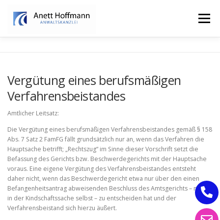
Zum
Inhalt
Menü
springen
STARTSEITE
KANZLEI
FAMILIENRECHT
Vergütung eines berufsmäßigen
Verfahrensbeistandes
ERBRECHT
Amtlicher Leitsatz:
Die Vergütung eines berufsmäßigen Verfahrensbeistandes gemäß § 158
Abs. 7 Satz 2 FamFG fällt grundsätzlich nur an, wenn das Verfahren die
Hauptsache betrifft; „Rechtszug“ im Sinne dieser Vorschrift setzt die
Befassung des Gerichts bzw. Beschwerdegerichts mit der Hauptsache
voraus. Eine eigene Vergütung des Verfahrensbeistandes entsteht
daher nicht, wenn das Beschwerdegericht etwa nur über den einen
Befangenheitsantrag abweisenden Beschluss des Amtsgerichts – nicht
in der Kindschaftssache selbst – zu entscheiden hat und der
Verfahrensbeistand sich hierzu äußert.