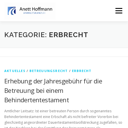
Zum
Inhalt
Menü
springen
STARTSEITE
KANZLEI
FAMILIENRECHT
KATEGORIE:
ERBRECHT
ERBRECHT
AKTUELLES
/
BETREUUNGSRECHT
/
ERBRECHT
Erhebung der Jahresgebühr für die
Betreuung bei einem
Behindertentestament
Amtlicher Leitsatz: Ist einer betreuten Person durch sogenanntes
Behindertentestament eine Erbschaft als nicht befreiter Vorerbin bei
gleichzeitig angeordneter Dauertestamentsvollstreckung zugefallen, so