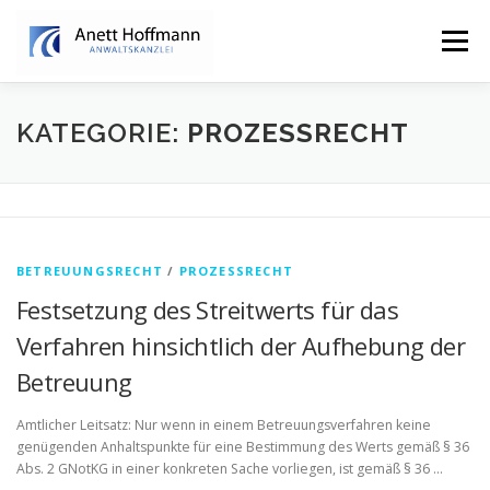
Zum
Inhalt
Menü
springen
STARTSEITE
KANZLEI
FAMILIENRECHT
KATEGORIE:
PROZESSRECHT
ERBRECHT
BETREUUNGSRECHT
/
PROZESSRECHT
Festsetzung des Streitwerts für das
Verfahren hinsichtlich der Aufhebung der
Betreuung
Amtlicher Leitsatz: Nur wenn in einem Betreuungsverfahren keine
genügenden Anhaltspunkte für eine Bestimmung des Werts gemäß § 36
Abs. 2 GNotKG in einer konkreten Sache vorliegen, ist gemäß § 36 …