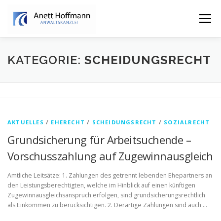
Zum
Inhalt
Menü
springen
STARTSEITE
KANZLEI
FAMILIENRECHT
KATEGORIE:
SCHEIDUNGSRECHT
ERBRECHT
AKTUELLES
/
EHERECHT
/
SCHEIDUNGSRECHT
/
SOZIALRECHT
Grundsicherung für Arbeitsuchende –
Vorschusszahlung auf Zugewinnausgleich
Amtliche Leitsätze: 1. Zahlungen des getrennt lebenden Ehepartners an
den Leistungsberechtigten, welche im Hinblick auf einen künftigen
Zugewinnausgleichsanspruch erfolgen, sind grundsicherungsrechtlich
als Einkommen zu berücksichtigen. 2. Derartige Zahlungen sind auch …