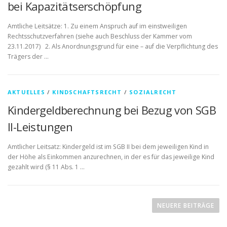
bei Kapazitätserschöpfung
Amtliche Leitsätze: 1. Zu einem Anspruch auf im einstweiligen
Rechtsschutzverfahren (siehe auch Beschluss der Kammer vom
23.11.2017) 2. Als Anordnungsgrund für eine – auf die Verpflichtung des
Trägers der …
AKTUELLES
/
KINDSCHAFTSRECHT
/
SOZIALRECHT
Kindergeldberechnung bei Bezug von SGB
II-Leistungen
Amtlicher Leitsatz: Kindergeld ist im SGB II bei dem jeweiligen Kind in
der Höhe als Einkommen anzurechnen, in der es für das jeweilige Kind
gezahlt wird (§ 11 Abs. 1 …
B
e
NEUERE BEITRÄGE
i