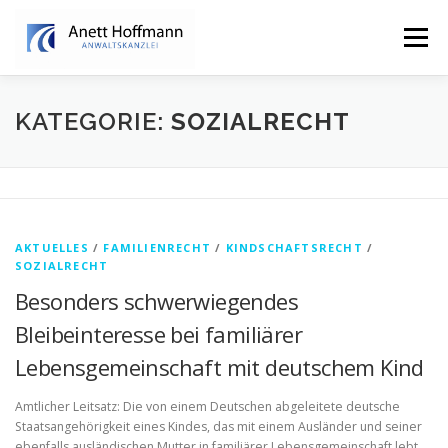
Zum
Inhalt
Menü
springen
STARTSEITE
KANZLEI
FAMILIENRECHT
KATEGORIE:
SOZIALRECHT
ERBRECHT
AKTUELLES
/
FAMILIENRECHT
/
KINDSCHAFTSRECHT
/
SOZIALRECHT
Besonders schwerwiegendes
Bleibeinteresse bei familiärer
Lebensgemeinschaft mit deutschem Kind
Amtlicher Leitsatz: Die von einem Deutschen abgeleitete deutsche
Staatsangehörigkeit eines Kindes, das mit einem Ausländer und seiner
ebenfalls ausländischen Mutter in familiärer Lebensgemeinschaft lebt,