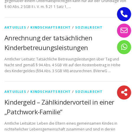
gegenüber einem Unterhaltspflichtigen kann nur auf der Grundlage von
§ 60 Abs. 2 SGB II i. V. m. § 21 1 Satz 1, …
AKTUELLES
/
KINDSCHAFTSRECHT
/
SOZIALRECHT
Anrechnung der tatsächlichen
Kinderbetreuungsleistungen
Amtlicher Leitsatz: Tatsächliche Betreuungsleistungen über Tag und
Nacht sind gemäß § 94 Abs. 4 SGB VIII auf den Kostenbeitrag in Höhe
des Kindergeldes (§94 Abs. 3 SGB VIII) anzurechnen. BVerwG …
AKTUELLES
/
KINDSCHAFTSRECHT
/
SOZIALRECHT
Kindergeld – Zählkindervorteil in einer
„Patchwork-Familie“
Amtliche Leitsätze: Leben die Eltern eines gemeinsamen Kindes in
nichtehelicher Lebensgemeinschaft zusammen und sind in deren