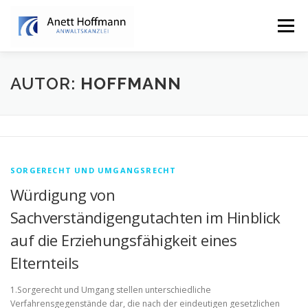
Zum
Inhalt
Menü
springen
STARTSEITE
KANZLEI
FAMILIENRECHT
AUTOR:
HOFFMANN
ERBRECHT
SORGERECHT UND UMGANGSRECHT
Würdigung von
Sachverständigengutachten im Hinblick
auf die Erziehungsfähigkeit eines
Elternteils
1.Sorgerecht und Umgang stellen unterschiedliche
Verfahrensgegenstände dar, die nach der eindeutigen gesetzlichen